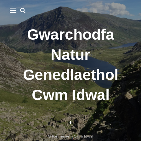
Gwarchodfa
Natur
Genedlaethol
Cwm Idwal
© Partneriaeth Cwm Idwal