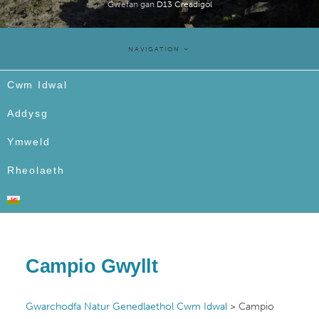
Gwefan gan
D13 Creadigol
NAVIGATION
Cwm Idwal
Addysg
Ymweld
Rheolaeth
Campio Gwyllt
Gwarchodfa Natur Genedlaethol Cwm Idwal
>
Campio