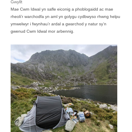
Gwyllt
Mae Cwm Idwal yn safle eiconig a phoblogaidd ac mae
rheoli’r warchodfa yn aml yn golygu cydbwyso rhwng helpu
ymwelwyr i fwynhau’r ardal a gwarchod y natur sy’n
gwenud Cwm Idwal mor arbennig.