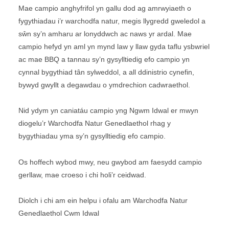
Mae campio anghyfrifol yn gallu dod ag amrwyiaeth o
fygythiadau i’r warchodfa natur, megis llygredd gweledol a
sŵn sy’n amharu ar lonyddwch ac naws yr ardal. Mae
campio hefyd yn aml yn mynd law y llaw gyda taflu ysbwriel
ac mae BBQ a tannau sy’n gysylltiedig efo campio yn
cynnal bygythiad tân sylweddol, a all ddinistrio cynefin,
bywyd gwyllt a degawdau o ymdrechion cadwraethol.
Nid ydym yn caniatáu campio yng Ngwm Idwal er mwyn
diogelu’r Warchodfa Natur Genedlaethol rhag y
bygythiadau yma sy’n gysylltiedig efo campio.
Os hoffech wybod mwy, neu gwybod am faesydd campio
gerllaw, mae croeso i chi holi’r ceidwad.
Diolch i chi am ein helpu i ofalu am Warchodfa Natur
Genedlaethol Cwm Idwal