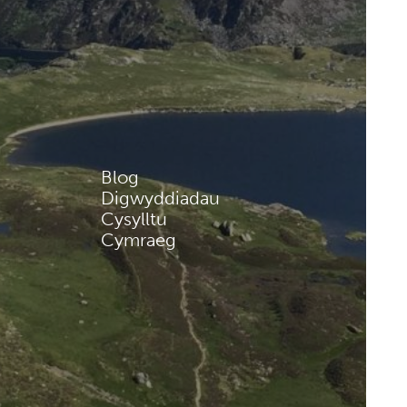
Blog
Digwyddiadau
Cysylltu
Cymraeg