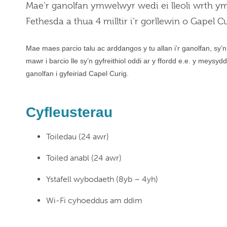
Mae’r ganolfan ymwelwyr wedi ei lleoli wrth ymyl 
Fethesda a thua 4 milltir i’r gorllewin o Gapel 
Mae maes parcio talu ac arddangos y tu allan i’r ganolfan, sy’
mawr i barcio lle sy’n gyfreithiol oddi ar y ffordd e.e. y meys
ganolfan i gyfeiriad Capel Curig.
Cyfleusterau
Toiledau (24 awr)
Toiled anabl (24 awr)
Ystafell wybodaeth (8yb – 4yh)
Wi-Fi cyhoeddus am ddim