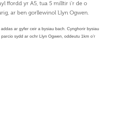
ffordd yr A5, tua 5 milltir i’r de o
Curig, ar ben gorllewinol Llyn Ogwen.
n addas ar gyfer ceir a bysiau bach. Cynghorir bysiau
ydd parcio sydd ar ochr Llyn Ogwen, oddeutu 1km o’r