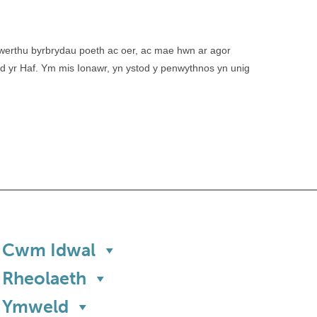
gwerthu byrbrydau poeth ac oer, ac mae hwn ar agor
od yr Haf. Ym mis Ionawr, yn ystod y penwythnos yn unig
Cwm Idwal
Rheolaeth
Ymweld