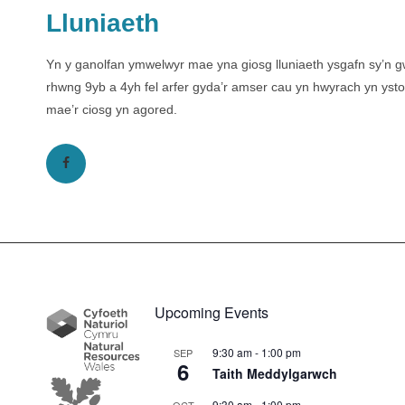
Lluniaeth
Yn y ganolfan ymwelwyr mae yna giosg lluniaeth ysgafn sy’n 
rhwng 9yb a 4yh fel arfer gyda’r amser cau yn hwyrach yn yst
mae’r ciosg yn agored.
Upcoming Events
9:30 am
-
1:00 pm
SEP
6
Taith Meddylgarwch
9:30 am
-
1:00 pm