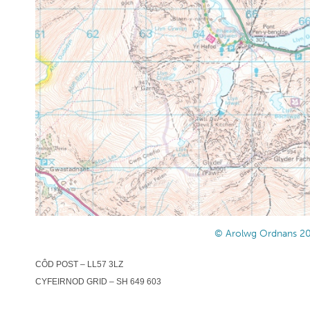
© Arolwg Ordnans 2
CÔD POST – LL57 3LZ
CYFEIRNOD GRID – SH 649 603